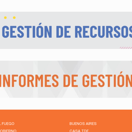
L FUEGO
BUENOS AIRES
GOBIERNO
CASA TDF