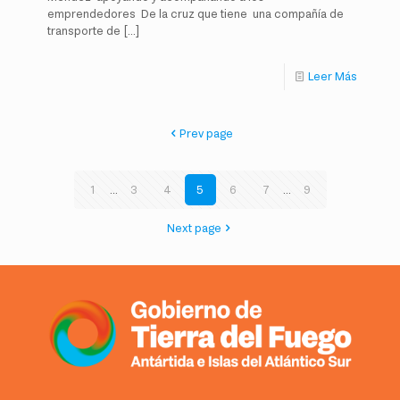
emprendedores De la cruz que tiene una compañía de
transporte de
[…]
Leer Más
Prev page
1
...
3
4
5
6
7
...
9
Next page