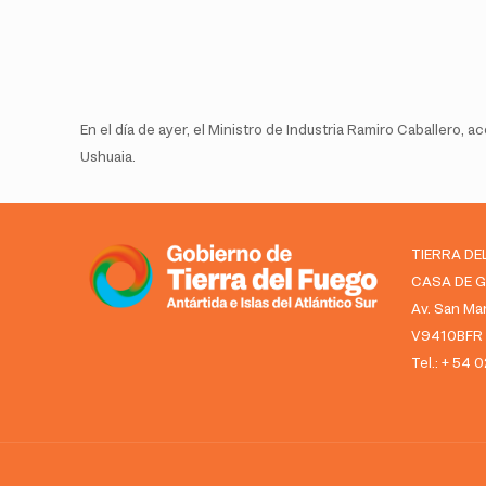
En el día de ayer, el Ministro de Industria Ramiro Caballero
Ushuaia.
TIERRA DE
CASA DE 
Av. San Mar
V9410BFR U
Tel.: + 54