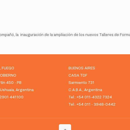
, acompañó, la inauguración de la ampliación de los nuevos Talleres de Fo
L FUEGO
BUENOS AIRES
GOBIERNO
CASA TDF
tín 450 - PB
Sarmiento 731
shuaia, Argentina
C.A.B.A., Argentina
 02901 441100
Tel.: +54 011-4322 7324
Tel.: +54 011 - 3948-0442