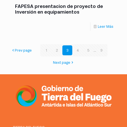
FAPESA presentacion de proyecto de
Inversión en equipamientos
Leer Más
Prev page
1
2
3
4
5
...
9
Next page