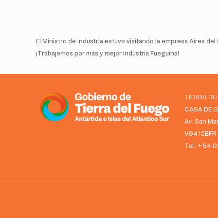
El Ministro de Industria estuvo visitando la empresa Aires 
¡Trabajemos por más y mejor Industria Fueguina!
TIERRA DE
CASA DE 
Av. San Mar
V9410BFR U
Tel.: + 54