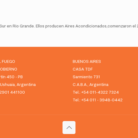
del Sur en Rio Grande. Ellos producen Aires Acondicionados,comenzaron el
L FUEGO
BUENOS AIRES
GOBIERNO
CASA TDF
tín 450 - PB
Sarmiento 731
shuaia, Argentina
C.A.B.A., Argentina
 02901 441100
Tel.: +54 011-4322 7324
Tel.: +54 011 - 3948-0442