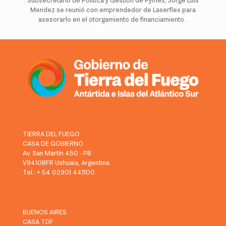
Subsecretario de Política y Gestión de Pymes, Jorge Luis
Mendez se reunió con emprendedor de Laserflex para
asesorarlo en el otorgamiento de financiamiento .
TIERRA DEL FUEGO
CASA DE GOBIERNO
Av. San Martín 450 - PB
V9410BFR Ushuaia, Argentina
Tel.: + 54 02901 441100
BUENOS AIRES
CASA TDF