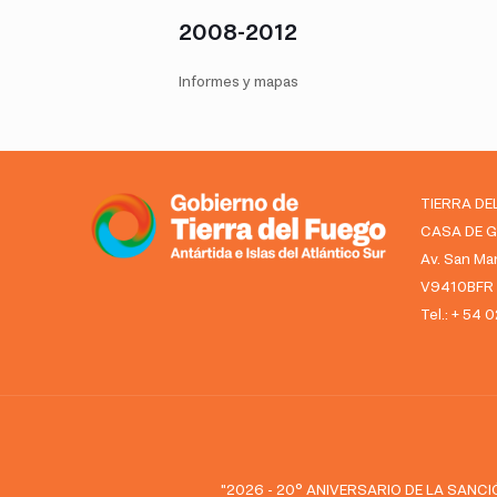
2008-2012
Informes y mapas
TIERRA DE
CASA DE 
Av. San Mar
V9410BFR U
Tel.: + 54
"2026 - 20° ANIVERSARIO DE LA SANCIÓ