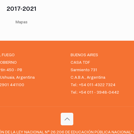
2017-2021
Mapas
L FUEGO
BUENOS AIRES
GOBIERNO
CASA TDF
tín 450 - PB
Sarmiento 731
shuaia, Argentina
C.A.B.A., Argentina
 02901 441100
Tel.: +54 011-4322 7324
Tel.: +54 011 - 3948-0442
N DE LA LEY NACIONAL N° 26.206 DE EDUCACIÓN PÚBLICA NACIONAL" © Go