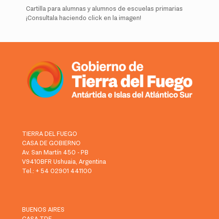
Cartilla para alumnas y alumnos de escuelas primarias
¡Consultala haciendo click en la imagen!
TIERRA DEL FUEGO
CASA DE GOBIERNO
Av. San Martín 450 - PB
V9410BFR Ushuaia, Argentina
Tel.: + 54 02901 441100
BUENOS AIRES
CASA TDF