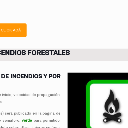
 CLICK ACÁ
NCENDIOS FORESTALES
 DE INCENDIOS
Y POR
e inicio, velocidad de propagación,
a.
as) será publicado en la página de
o semáforo:
verde
para permitido,
dote sobre días y lugares seguros