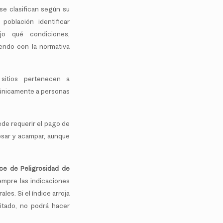
 se clasifican según su
población identificar
jo qué condiciones,
endo con la normativa
sitios pertenecen a
n únicamente a personas
ede requerir el pago de
resar y acampar, aunque
ice de Peligrosidad de
empre las indicaciones
les. Si el índice arroja
litado, no podrá hacer