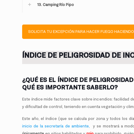
13. Camping Río Pipo
SOLICITA TU EXCEPCIÓN PARA HACER FUEGO HACIENDO
ÍNDICE DE PELIGROSIDAD DE I
¿QUÉ ES EL ÍNDICE DE PELIGROSIDAD
QUÉ ES IMPORTANTE SABERLO?
Este índice mide factores clave sobre incendios: facilidad d
y dificultad de control, teniendo en cuenta vegetación y clim
Este año, el índice (que se calcula por zona y todos los dí
inicio de la secretaría de ambiente,
y se mostrará a mod
únicamente
en sitios habilitados y
rojo
para prohibido, guián