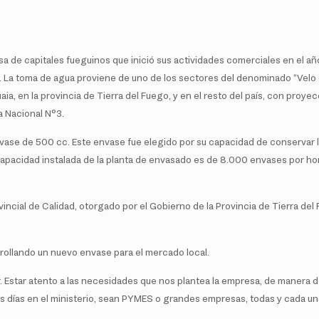
sa de capitales fueguinos que inició sus actividades comerciales en e
 La toma de agua proviene de uno de los sectores del denominado “Velo 
a, en la provincia de Tierra del Fuego, y en el resto del país, con proye
a Nacional N°3.
nvase de 500 cc. Este envase fue elegido por su capacidad de conservar l
capacidad instalada de la planta de envasado es de 8.000 envases por ho
ncial de Calidad, otorgado por el Gobierno de la Provincia de Tierra del
rollando un nuevo envase para el mercado local.
Estar atento a las necesidades que nos plantea la empresa, de manera d
os días en el ministerio, sean PYMES o grandes empresas, todas y cada un