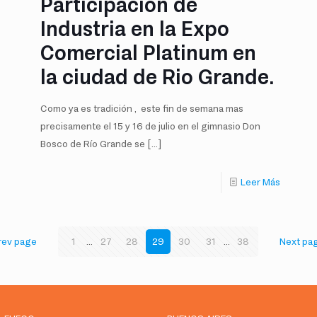
Participación de
Industria en la Expo
Comercial Platinum en
la ciudad de Rio Grande.
Como ya es tradición , este fin de semana mas
precisamente el 15 y 16 de julio en el gimnasio Don
Bosco de Río Grande se
[…]
Leer Más
rev page
1
...
27
28
29
30
31
...
38
Next pa