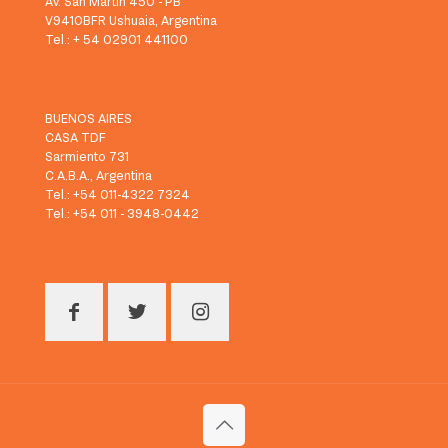
Av. San Martín 450 - PB
V9410BFR Ushuaia, Argentina
Tel.: + 54 02901 441100
BUENOS AIRES
CASA TDF
Sarmiento 731
C.A.B.A., Argentina
Tel.: +54 011-4322 7324
Tel.: +54 011 - 3948-0442