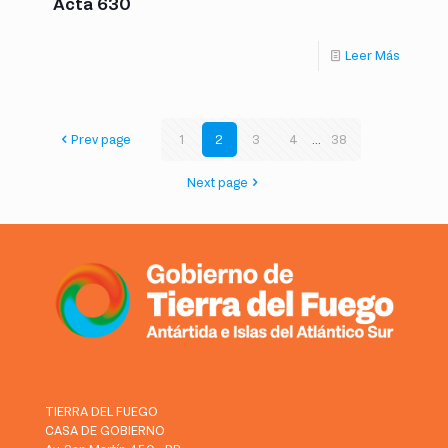
Acta 630
Leer Más
Prev page
1
2
3
4
...
38
Next page
TIERRA DEL FUEGO
CASA DE GOBIERNO