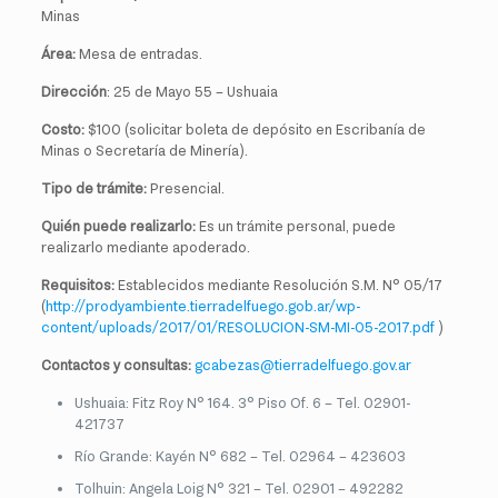
Minas
Área:
Mesa de entradas.
Dirección
: 25 de Mayo 55 – Ushuaia
Costo:
$100 (solicitar boleta de depósito en Escribanía de
Minas o Secretaría de Minería).
Tipo de trámite:
Presencial.
Quién puede realizarlo:
Es un trámite personal, puede
realizarlo mediante apoderado.
Requisitos:
Establecidos mediante Resolución S.M. N° 05/17
(
http://prodyambiente.tierradelfuego.gob.ar/wp-
content/uploads/2017/01/RESOLUCION-SM-MI-05-2017.pdf
)
Contactos y consultas:
gcabezas@tierradelfuego.gov.ar
Ushuaia: Fitz Roy N° 164. 3° Piso Of. 6 – Tel. 02901-
421737
Río Grande: Kayén N° 682 – Tel. 02964 – 423603
Tolhuin: Angela Loig N° 321 – Tel. 02901 – 492282