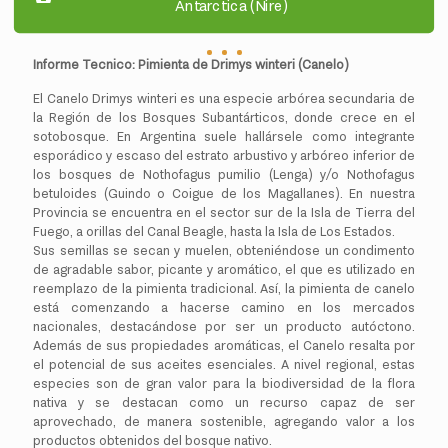
Antarctica (Ñire)
Informe Tecnico: Pimienta de Drimys winteri (Canelo)
El Canelo Drimys winteri es una especie arbórea secundaria de
la Región de los Bosques Subantárticos, donde crece en el
sotobosque. En Argentina suele hallársele como integrante
esporádico y escaso del estrato arbustivo y arbóreo inferior de
los bosques de Nothofagus pumilio (Lenga) y/o Nothofagus
betuloides (Guindo o Coigue de los Magallanes). En nuestra
Provincia se encuentra en el sector sur de la Isla de Tierra del
Fuego, a orillas del Canal Beagle, hasta la Isla de Los Estados.
Sus semillas se secan y muelen, obteniéndose un condimento
de agradable sabor, picante y aromático, el que es utilizado en
reemplazo de la pimienta tradicional. Así, la pimienta de canelo
está comenzando a hacerse camino en los mercados
nacionales, destacándose por ser un producto autóctono.
Además de sus propiedades aromáticas, el Canelo resalta por
el potencial de sus aceites esenciales. A nivel regional, estas
especies son de gran valor para la biodiversidad de la flora
nativa y se destacan como un recurso capaz de ser
aprovechado, de manera sostenible, agregando valor a los
productos obtenidos del bosque nativo.