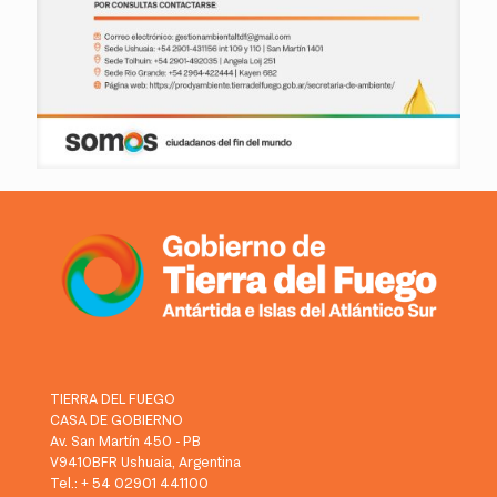
TIERRA DEL FUEGO
CASA DE GOBIERNO
Av. San Martín 450 - PB
V9410BFR Ushuaia, Argentina
Tel.: + 54 02901 441100