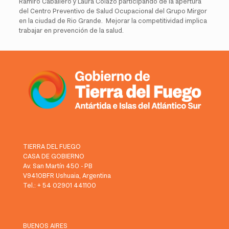
Ramiro Caballero y Laura Colazo participando de la apertura
del Centro Preventivo de Salud Ocupacional del Grupo Mirgor
en la ciudad de Rio Grande. Mejorar la competitividad implica
trabajar en prevención de la salud.
TIERRA DEL FUEGO
CASA DE GOBIERNO
Av. San Martín 450 - PB
V9410BFR Ushuaia, Argentina
Tel.: + 54 02901 441100
BUENOS AIRES