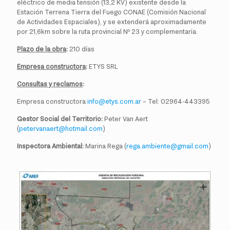
eléctrico de media tensión (13,2 KV) existente desde la
Estación Terrena Tierra del Fuego CONAE (Comisión Nacional
de Actividades Espaciales), y se extenderá aproximadamente
por 21,6km sobre la ruta provincial Nº 23 y complementaria.
Plazo de la obra
:
210 días
Empresa constructora
:
ETYS SRL
Consultas y reclamos
:
Empresa constructora
info@etys.com.ar
– Tel: 02964-443395
Gestor Social del Territorio:
Peter Van Aert
(
petervanaert@hotmail.com
)
Inspectora Ambiental:
Marina Rega (
rega.ambiente@gmail.com
)