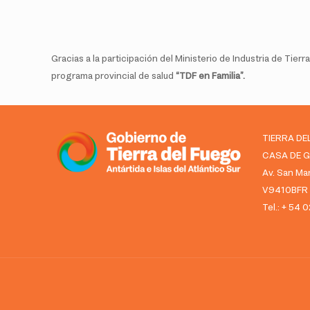
Gracias a la participación del Ministerio de Industria de Tier
programa provincial de salud
“TDF en Familia”.
TIERRA DE
CASA DE 
Av. San Mar
V9410BFR U
Tel.: + 54