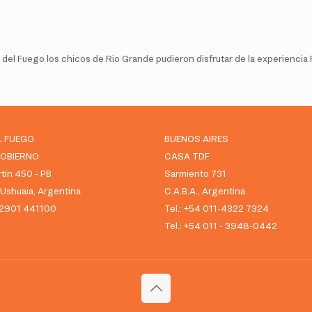
ra del Fuego los chicos de Rio Grande pudieron disfrutar de la experiencia 
L FUEGO
BUENOS AIRES
GOBIERNO
CASA TDF
tín 450 - PB
Sarmiento 731
shuaia, Argentina
C.A.B.A., Argentina
 02901 441100
Tel.: +54 011-4322 7324
Tel.: +54 011 - 3948-0442