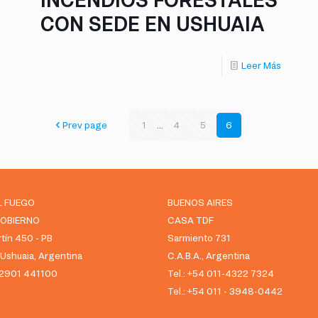
CON SEDE EN USHUAIA
Leer Más
Prev page
1
...
4
5
6
L FUEGO
BUENOS AIRES
GOBIERNO
CASA TDF
tín 450 - PB
Sarmiento 731
shuaia, Argentina
C.A.B.A., Argentina
 02901 441100
Tel.: +54 011-4322 7324
Tel.: +54 011 - 3948-0442