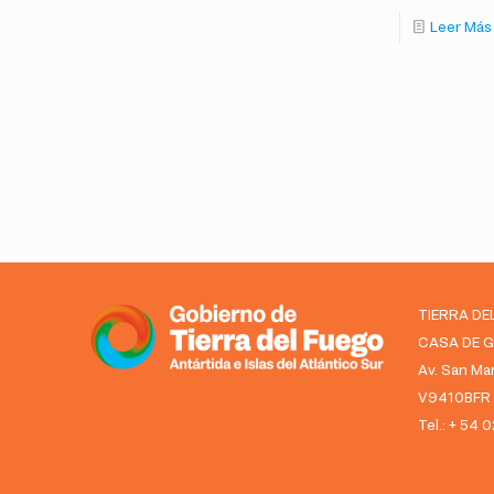
Leer Más
TIERRA DE
CASA DE 
Av. San Mar
V9410BFR U
Tel.: + 54