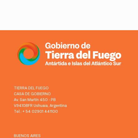
TIERRA DEL FUEGO
CASA DE GOBIERNO
Av. San Martín 450 - PB
V9410BFR Ushuaia, Argentina
Tel.: + 54 02901 441100
BUENOS AIRES